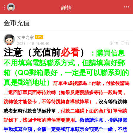
詳情


金币充值
女主之家
Lv.9
18
18
2023-4-19 14:46:46


注意（充值前
必看
）
：購買信息
不用填寫電話聯系方式，但請填寫好郵
箱（QQ郵箱最好，一定是可以聯系到的
真是郵箱地址）
訂單生成後請馬上付款
，付款後請馬
上返回訂單頁面等待跳轉（如果反應慢請多等待一段時間，
跳轉後才能發卡，不等待跳轉會導緻掉單），
沒有等待跳轉
或者超時付款會導緻掉單
，付款二維碼下面的商戶訂單号請
記錄下，找回卡密的時候需要使用
。
微信請注意，掃碼後需
手動填寫金額，金額一定要和訂單顯示金額完全一緻，不然