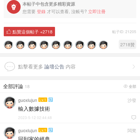
本帖子中包含更多精彩資源

您需要
登錄
才可以查看, 沒帳号?
立即注冊
點贊這個帖子
+2718
帖子ID: 21205

2718
贊
點擊看更多
論壇公告
内容

全部評論
18
全部

guoxiujun
Lv.1
沙發

輸入數據技術
2023-5-12 02:44:48

guoxiujun
Lv.1
闆凳

回到家的經典