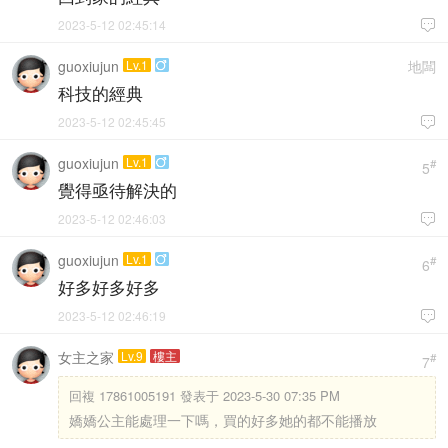
2023-5-12 02:45:14

guoxiujun
Lv.1
地闆

科技的經典
2023-5-12 02:45:45

guoxiujun
Lv.1

#
5
覺得亟待解決的
2023-5-12 02:46:03

guoxiujun
Lv.1

#
6
好多好多好多
2023-5-12 02:46:19

女主之家
Lv.9
樓主
#
7
回複
17861005191 發表于 2023-5-30 07:35 PM
嬌嬌公主能處理一下嗎，買的好多她的都不能播放