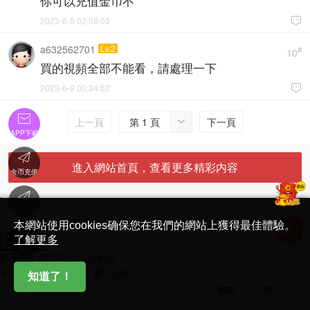
你可以充值金币不
2023-6-5 02:58:03

a632562701
Lv.2
#
10
買的視頻全部不能看，請處理一下
2023-6-9 00:34:52


上一頁
第 1 頁
下一頁

APP下載

進入網站首頁，查看更多精彩内容
金币充值

'
在線客服
简体中文版
本網站使用cookies确保您在我們的網站上獲得最佳體驗。

了解更多
Translate
首頁
English
繁體中文
日本語
日本語
繁體中文
English
知道了！
2718
9



說點什麽吧...
