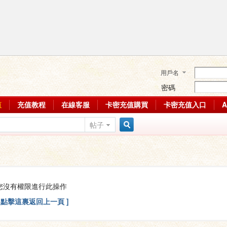
用戶名
密碼
值
充值教程
在線客服
卡密充值購買
卡密充值入口
帖子
搜
索
您沒有權限進行此操作
[ 點擊這裏返回上一頁 ]